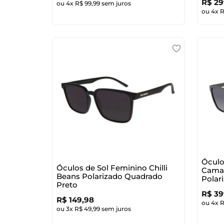
R$
29
ou
4
x
R$
99
,
99
sem juros
ou
4
x
Óculo
Óculos de Sol Feminino Chilli
Camar
Beans Polarizado Quadrado
Polar
Preto
R$
39
R$
149
,
98
ou
4
x
ou
3
x
R$
49
,
99
sem juros