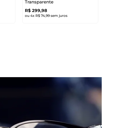
Transparente
R$
299
,
98
ou
4
x
R$
74
,
99
sem juros