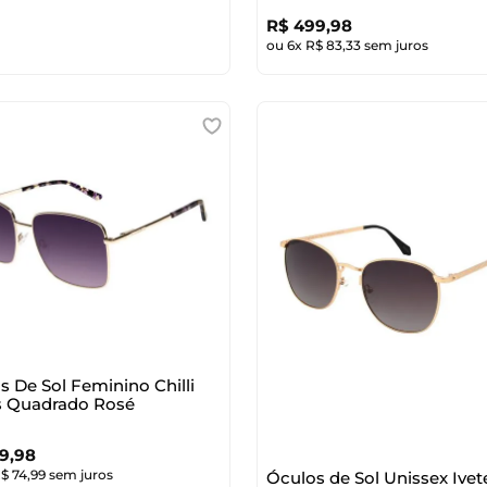
R$
499
,
98
ou
6
x
R$
83
,
33
sem juros
s De Sol Feminino Chilli
 Quadrado Rosé
9
,
98
R$
74
,
99
sem juros
Óculos de Sol Unissex Ivet