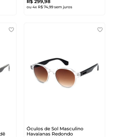
R$
299
,
98
ou
4
x
R$
74
,
99
sem juros
Óculos de Sol Masculino
dê
Havaianas Redondo