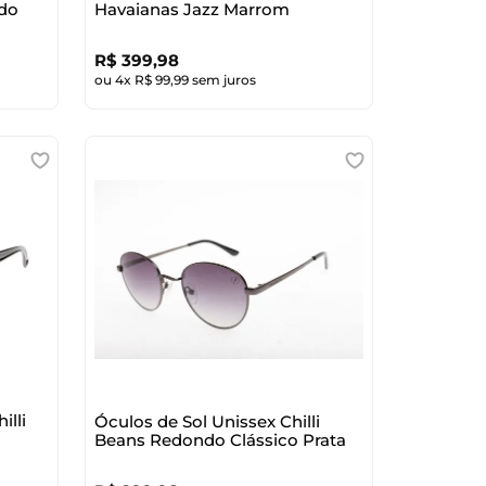
ado
Havaianas Jazz Marrom
R$
399
,
98
ou
4
x
R$
99
,
99
sem juros
illi
Óculos de Sol Unissex Chilli
Beans Redondo Clássico Prata