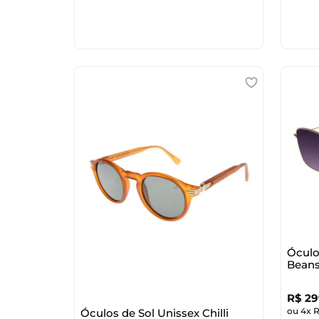
Óculo
Beans
R$
29
ou
4
x
Óculos de Sol Unissex Chilli