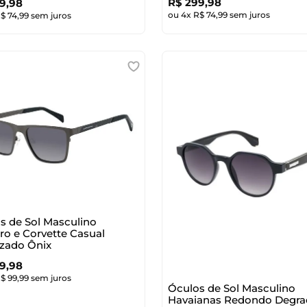
R$
299
,
98
9
,
98
ou
4
x
R$
74
,
99
sem juros
R$
74
,
99
sem juros
s de Sol Masculino
o e Corvette Casual
izado Ônix
9
,
98
R$
99
,
99
sem juros
Óculos de Sol Masculino
Havaianas Redondo Degra