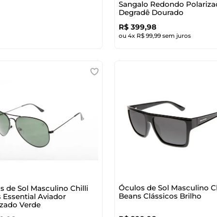
Sangalo Redondo Polariz
Degradê Dourado
R$
399
,
98
ou
4
x
R$
99
,
99
sem juros
Óculos de Sol Masculino Ch
s de Sol Masculino Chilli
Beans Clássicos Brilho
 Essential Aviador
izado Verde