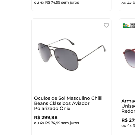
ou
4
x
R$
74
,
99
sem juros
ou
4
x
Óculos de Sol Masculino Chilli
Armaç
Beans Clássicos Aviador
Uniss
Polarizado Ônix
Redo
R$
299
,
98
R$
27
ou
4
x
R$
74
,
99
sem juros
ou
4
x