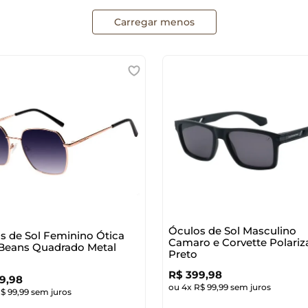
Rosa
Prata
Metal
Policarbonato
Masculino
Premium
Rose
Preta
Policarbonato
Teen Masculino
Reebok
Roxo
Rosa
TR 90
Unissex
Resort
Tartaruga
Rose
Titânio
Risque
Transparente
Roxa
Rolling Stones
Verde
Verde
Sertão do Brasil
SOS Mata Atlânti
Star Wars
The Beatles
Titanium
Vinho Casillero D
Western
Zodíacos
Óculos de Sol Masculino
s de Sol Feminino Ótica
Camaro e Corvette Polari
i Beans Quadrado Metal
Preto
R$
399
,
98
9
,
98
ou
4
x
R$
99
,
99
sem juros
R$
99
,
99
sem juros