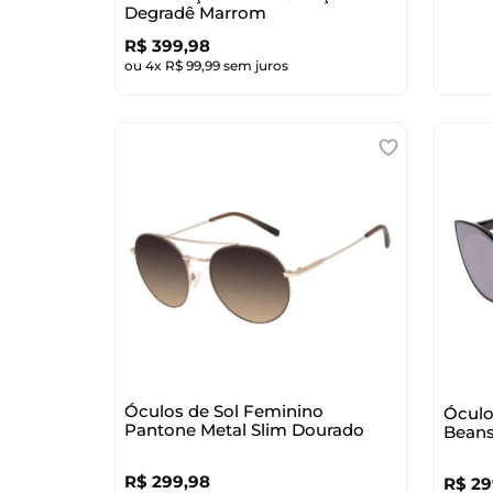
Degradê Marrom
R$
399
,
98
ou
4
x
R$
99
,
99
sem juros
Óculos de Sol Feminino
Óculo
Pantone Metal Slim Dourado
Beans
R$
299
,
98
R$
29