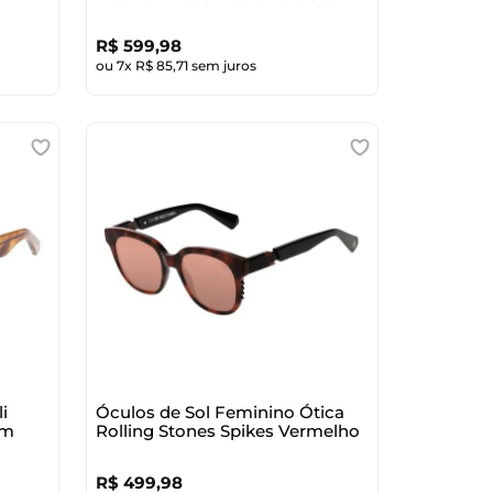
R$
599
,
98
ou
7
x
R$
85
,
71
sem juros
i
Óculos de Sol Feminino Ótica
um
Rolling Stones Spikes Vermelho
R$
499
,
98