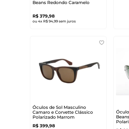
Beans Redondo Caramelo
R$
379
,
98
ou
4
x
R$
94
,
99
sem juros
Óculos de Sol Masculino
Óculo
Camaro e Corvette Clássico
Beans
Polarizado Marrom
Polar
R$
399
,
98