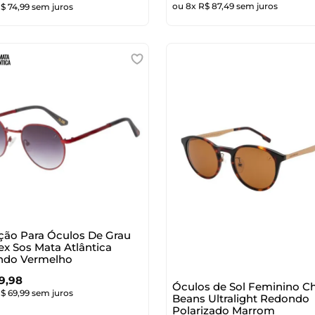
ou
8
x
R$
87
,
49
sem juros
R$
74
,
99
sem juros
ão Para Óculos De Grau
ex Sos Mata Atlântica
ndo Vermelho
9
,
98
Óculos de Sol Feminino Chi
R$
69
,
99
sem juros
Beans Ultralight Redondo
Polarizado Marrom