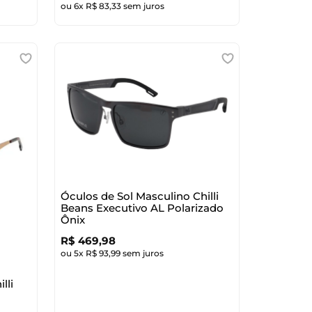
ou
6
x
R$
83
,
33
sem juros
Óculos de Sol Masculino Chilli
Beans Executivo AL Polarizado
Ônix
R$
469
,
98
ou
5
x
R$
93
,
99
sem juros
lli