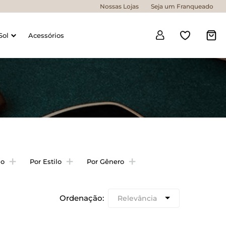
Nossas Lojas
Seja um Franqueado
Sol
Acessórios
ão
Por Estilo
Por Gênero
a
melho
melha
Relevância
ho
ho