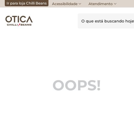
Ir para loja Chilli Beans
Acessibilidade
Atendimento
O que está buscando h
Termos mais buscados
1
º
armação multi
2
º
tartaruga
3
º
óculos grau feminino
4
º
OOPS!
óculos sol
5
º
armação óculos
6
º
armação aro
7
º
óculos grau masculino
8
º
quadrado
9
º
armação