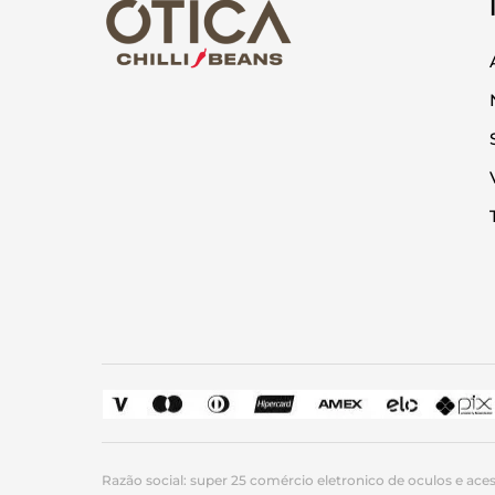
Razão social: super 25 comércio eletronico de oculos e acess