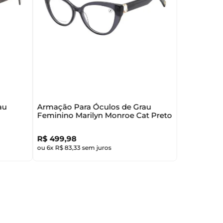
au
Armação Para Óculos de Grau
Feminino Marilyn Monroe Cat Preto
R$
499
,
98
ou
6
x
R$
83
,
33
sem juros