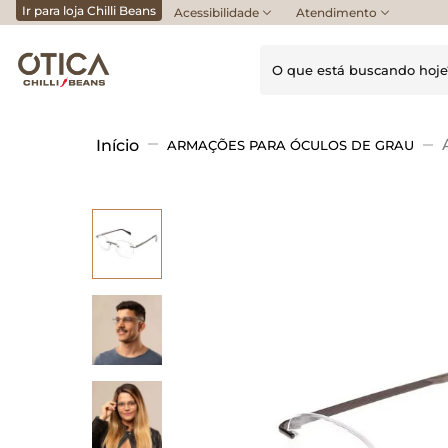
Ir para loja Chilli Beans
Acessibilidade
Atendimento
O que está buscando h
Termos mais buscados
ARMAÇÕES PARA ÓCULOS DE GRAU
1
º
armação multi
2
º
tartaruga
3
º
óculos grau feminino
4
º
óculos sol
5
º
armação óculos
6
º
armação
7
º
armação aro
8
º
premium
9
º
quadrado