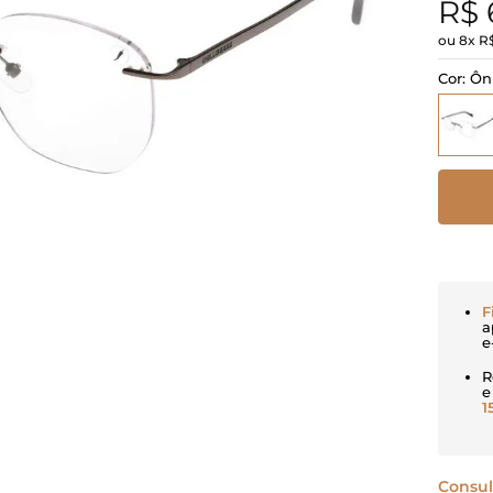
R$
ou
8
x
R
Cor:
Ôn
F
a
e
R
e
1