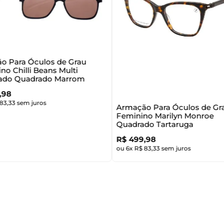
o Para Óculos de Grau
no Chilli Beans Multi
zado Quadrado Marrom
,
98
83
,
33
sem juros
Armação Para Óculos de Gr
Feminino Marilyn Monroe
Quadrado Tartaruga
R$
499
,
98
ou
6
x
R$
83
,
33
sem juros