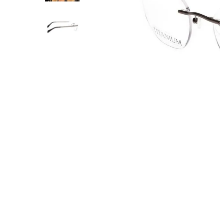
10
º
óculos grau masculino