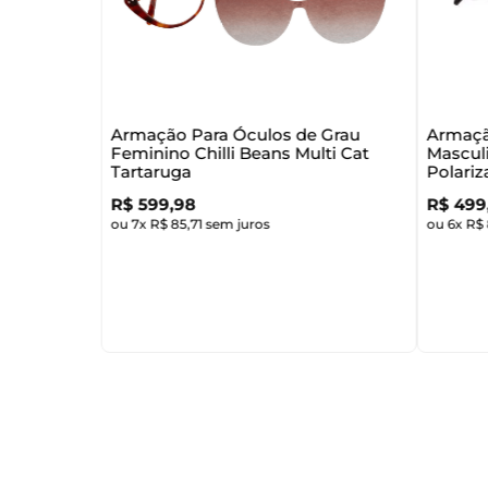
Armação Para Óculos de Grau
Armaçã
Feminino Chilli Beans Multi Cat
Masculi
Tartaruga
Polari
R$
599
,
98
R$
499
ou
7
x
R$
85
,
71
sem juros
ou
6
x
R$