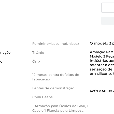
O modelo 3 pe
Feminino
Masculino
Unissex
Armação Para 
rmação
Titânio
Modelo 3 Peça
indústrias a
ão
Ônix
adaptar a de
sensação de l
em silicone, 
12 meses contra defeitos de
fabricação
Lentes de demonstração.
Ref.:LV.MT.083
Chilli Beans
1 Armação para Óculos de Grau, 1
Case e 1 Flanela para Limpeza.