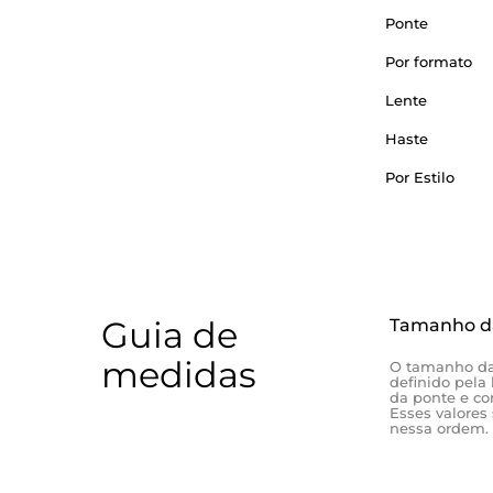
Ponte
Por formato
Lente
Haste
Por Estilo
Guia de
Tamanho d
medidas
O tamanho da
definido pela 
da ponte e c
Esses valores
nessa ordem.