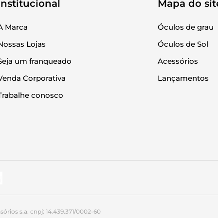
Institucional
Mapa do sit
A Marca
Óculos de grau
Nossas Lojas
Óculos de Sol
Seja um franqueado
Acessórios
Venda Corporativa
Lançamentos
Trabalhe conosco
órios s.a. cnpj: 14.439.371/0002-60