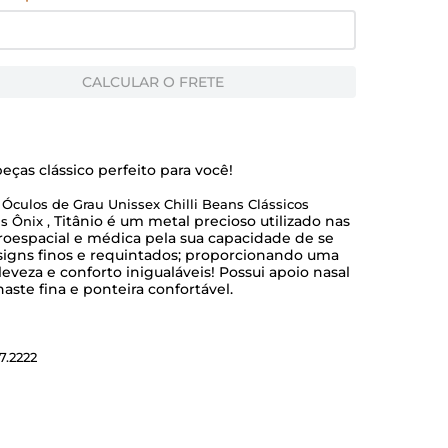
CALCULAR O FRETE
ças clássico perfeito para você!
Óculos de Grau Unissex Chilli Beans Clássicos
Titânio é um metal precioso utilizado nas
s Ônix ,
eroespacial e médica pela sua capacidade de se
signs finos e requintados; proporcionando uma
eveza e conforto inigualáveis! Possui apoio nasal
haste fina e ponteira confortável.
7.2222