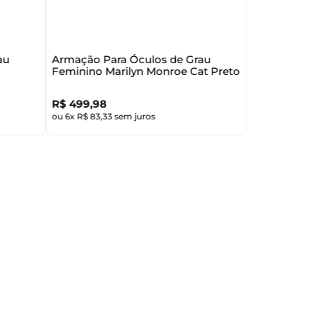
au
Armação Para Óculos de Grau
Feminino Marilyn Monroe Cat Preto
R$
499
,
98
ou
6
x
R$
83
,
33
sem juros