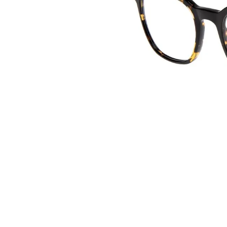
10
º
óculos grau masculino