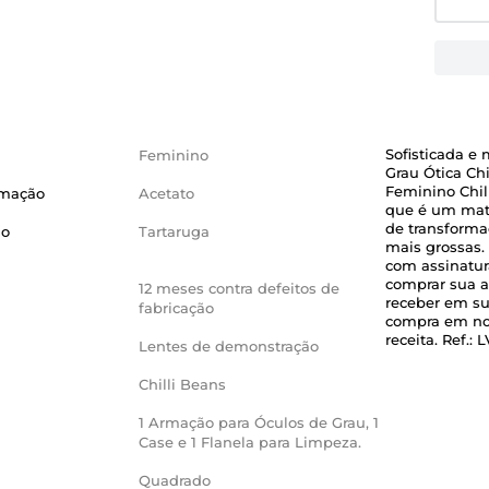
Sofisticada 
Feminino
Grau Ótica Ch
Feminino Chil
rmação
Acetato
que é um mate
de transforma
ão
Tartaruga
mais grossas.
com assinatur
comprar sua a
12 meses contra defeitos de
receber em su
fabricação
compra em nos
receita. Ref.:
Lentes de demonstração
Chilli Beans
1 Armação para Óculos de Grau, 1
Case e 1 Flanela para Limpeza.
Quadrado