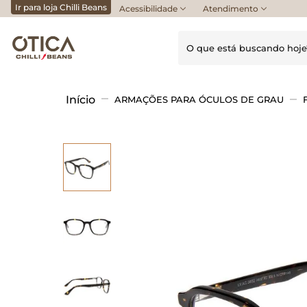
Ir para loja Chilli Beans
Acessibilidade
Atendimento
O que está buscando h
Termos mais buscados
ARMAÇÕES PARA ÓCULOS DE GRAU
1
º
armação multi
2
º
tartaruga
3
º
óculos grau feminino
4
º
óculos sol
5
º
armação óculos
6
º
armação
7
º
premium
8
º
armação aro
9
º
quadrado