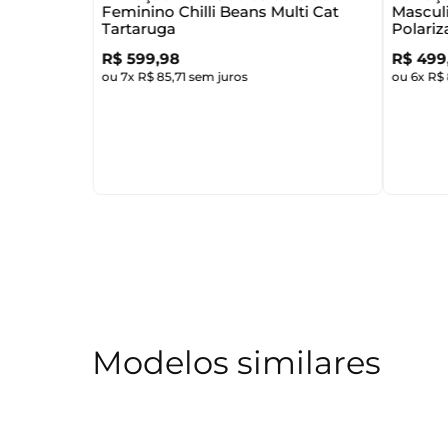
Feminino Chilli Beans Multi Cat
Masculi
Tartaruga
Polari
R$
599
,
98
R$
499
ou
7
x
R$
85
,
71
sem juros
ou
6
x
R$
Modelos similares