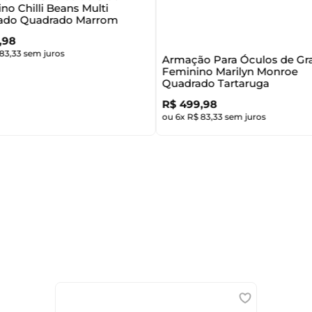
no Chilli Beans Multi
zado Quadrado Marrom
,
98
83
,
33
sem juros
Armação Para Óculos de Gr
Feminino Marilyn Monroe
Quadrado Tartaruga
R$
499
,
98
ou
6
x
R$
83
,
33
sem juros