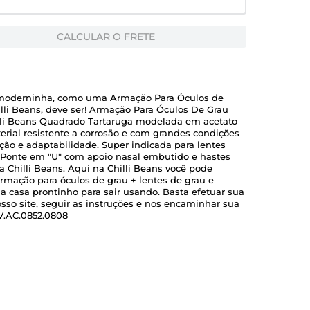
CALCULAR O FRETE
e moderninha, como uma Armação Para Óculos de
illi Beans, deve ser! Armação Para Óculos De Grau
li Beans Quadrado Tartaruga modelada em acetato
rial resistente a corrosão e com grandes condições
ção e adaptabilidade. Super indicada para lentes
 Ponte em "U" com apoio nasal embutido e hastes
a Chilli Beans. Aqui na Chilli Beans você pode
rmação para óculos de grau + lentes de grau e
a casa prontinho para sair usando. Basta efetuar sua
so site, seguir as instruções e nos encaminhar sua
 LV.AC.0852.0808