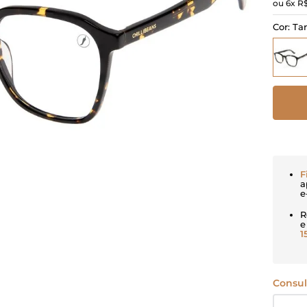
ou
6
x
R
Cor:
Ta
F
a
e
R
e
1