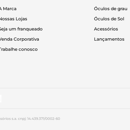
A Marca
Óculos de grau
Nossas Lojas
Óculos de Sol
Seja um franqueado
Acessórios
Venda Corporativa
Lançamentos
Trabalhe conosco
órios s.a. cnpj: 14.439.371/0002-60