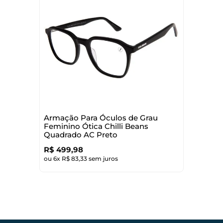
Armação Para Óculos de Grau
Feminino Ótica Chilli Beans
Quadrado AC Preto
R$
499
,
98
ou
6
x
R$
83
,
33
sem juros